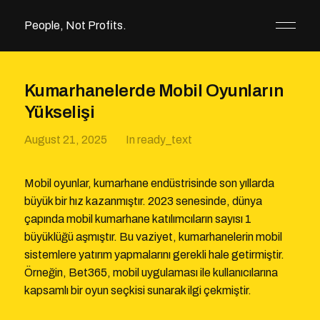
People, Not Profits.
Kumarhanelerde Mobil Oyunların
Yükselişi
August 21, 2025
In
ready_text
Mobil oyunlar, kumarhane endüstrisinde son yıllarda
büyük bir hız kazanmıştır. 2023 senesinde, dünya
çapında mobil kumarhane katılımcıların sayısı 1
büyüklüğü aşmıştır. Bu vaziyet, kumarhanelerin mobil
sistemlere yatırım yapmalarını gerekli hale getirmiştir.
Örneğin, Bet365, mobil uygulaması ile kullanıcılarına
kapsamlı bir oyun seçkisi sunarak ilgi çekmiştir.