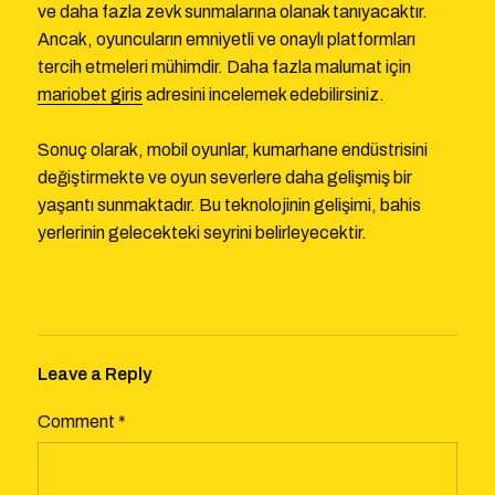
ve daha fazla zevk sunmalarına olanak tanıyacaktır.
Ancak, oyuncuların emniyetli ve onaylı platformları
tercih etmeleri mühimdir. Daha fazla malumat için
mariobet giris
adresini incelemek edebilirsiniz.
Sonuç olarak, mobil oyunlar, kumarhane endüstrisini
değiştirmekte ve oyun severlere daha gelişmiş bir
yaşantı sunmaktadır. Bu teknolojinin gelişimi, bahis
yerlerinin gelecekteki seyrini belirleyecektir.
Leave a Reply
Comment
*