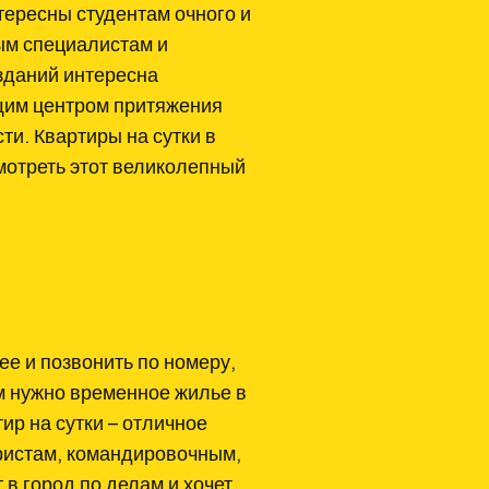
ересны студентам очного и
ым специалистам и
зданий интересна
щим центром притяжения
и. Квартиры на сутки в
смотреть этот великолепный
е и позвонить по номеру,
ам нужно временное жилье в
ир на сутки – отличное
ристам, командировочным,
т в город по делам и хочет