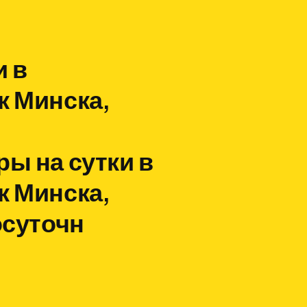
и в
к Минска,
ы на сутки в
к Минска,
осуточн