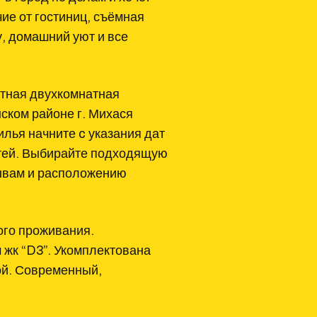
ие от гостиниц, съёмная
, домашний уют и все
атная двухкомнатная
ском районе г. Михася
лья начните c указания дат
остей. Выбирайте подходящую
зывам и расположению
ого проживания.
 жк “D3”. Укомплектована
ой. Современный,