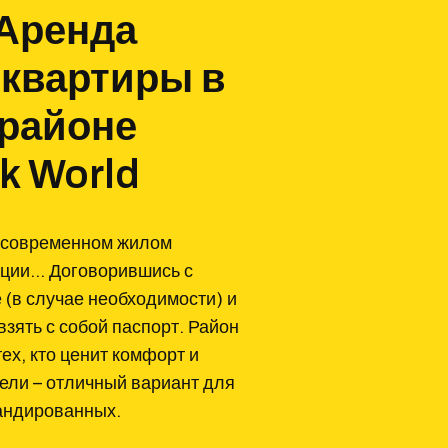
 Аренда
 квартиры в
орайоне
k World
в современном жилом
анции… Договорившись с
 (в случае необходимости) и
взять с собой паспорт. Район
х, кто ценит комфорт и
дели – отличный вариант для
мандированных.