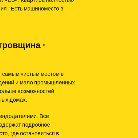
К «D3». Квартира полностью
ия . Есть машиноместо в
тровщина ·
т самым чистым местом в
ждений и мало промышленных
больше возможностей
ных домах.
ендодателями. Все
содержат подробное
то, где остановиться в