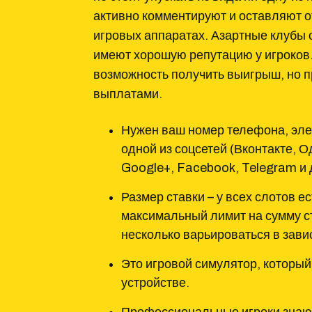
активно комментируют и оставляют 
игровых аппаратах. Азартные клубы 
имеют хорошую репутацию у игроков
возможность получить выигрыш, но п
выплатами.
Нужен ваш номер телефона, элек
одной из соцсетей (Вконтакте, 
Google+, Facebook, Telegram и д
Размер ставки – у всех слотов 
максимальный лимит на сумму ст
несколько варьироваться в зави
Это игровой симулятор, которы
устройстве.